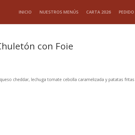
INICIO
NUESTROS MENÚS
CARTA 2026
PEDIDO
huletón con Foie
 queso cheddar, lechuga tomate cebolla caramelizada y patatas fritas